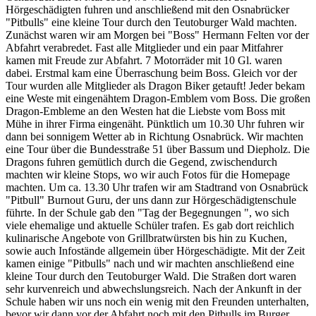
Hörgeschädigten fuhren und anschließend mit den Osnabrücker
"Pitbulls" eine kleine Tour durch den Teutoburger Wald machten.
Zunächst waren wir am Morgen bei "Boss" Hermann Felten vor der
Abfahrt verabredet. Fast alle Mitglieder und ein paar Mitfahrer
kamen mit Freude zur Abfahrt. 7 Motorräder mit 10 Gl. waren
dabei. Erstmal kam eine Überraschung beim Boss. Gleich vor der
Tour wurden alle Mitglieder als Dragon Biker getauft! Jeder bekam
eine Weste mit eingenähtem Dragon-Emblem vom Boss. Die großen
Dragon-Embleme an den Westen hat die Liebste vom Boss mit
Mühe in ihrer Firma eingenäht. Pünktlich um 10.30 Uhr fuhren wir
dann bei sonnigem Wetter ab in Richtung Osnabrück. Wir machten
eine Tour über die Bundesstraße 51 über Bassum und Diepholz. Die
Dragons fuhren gemütlich durch die Gegend, zwischendurch
machten wir kleine Stops, wo wir auch Fotos für die Homepage
machten. Um ca. 13.30 Uhr trafen wir am Stadtrand von Osnabrück
"Pitbull" Burnout Guru, der uns dann zur Hörgeschädigtenschule
führte. In der Schule gab den "Tag der Begegnungen ", wo sich
viele ehemalige und aktuelle Schüler trafen. Es gab dort reichlich
kulinarische Angebote von Grillbratwürsten bis hin zu Kuchen,
sowie auch Infostände allgemein über Hörgeschädigte. Mit der Zeit
kamen einige "Pitbulls" nach und wir machten anschließend eine
kleine Tour durch den Teutoburger Wald. Die Straßen dort waren
sehr kurvenreich und abwechslungsreich. Nach der Ankunft in der
Schule haben wir uns noch ein wenig mit den Freunden unterhalten,
bevor wir dann vor der Abfahrt noch mit den Pitbulls im Burger