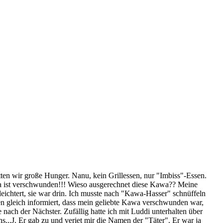
ten wir große Hunger. Nanu, kein Grillessen, nur "Imbiss"-Essen.
wa ist verschwunden!!! Wieso ausgerechnet diese Kawa?? Meine
leichtert, sie war drin. Ich musste nach "Kawa-Hasser" schnüffeln
en gleich informiert, dass mein geliebte Kawa verschwunden war,
nach der Nächster. Zufällig hatte ich mit Luddi unterhalten über
s...J. Er gab zu und veriet mir die Namen der "Täter". Er war ja