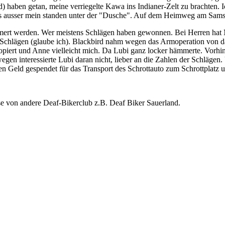
) haben getan, meine verriegelte Kawa ins Indianer-Zelt zu brachten. I
kes ausser mein standen unter der "Dusche". Auf dem Heimweg am Sa
mert werden. Wer meistens Schlägen haben gewonnen. Bei Herren hat
chlägen (glaube ich). Blackbird nahm wegen das Armoperation von dama
opiert und Anne vielleicht mich. Da Lubi ganz locker hämmerte. Vorhi
egen interessierte Lubi daran nicht, lieber an die Zahlen der Schläge
nen Geld gespendet für das Transport des Schrottauto zum Schrottplatz
sse von andere Deaf-Bikerclub z.B. Deaf Biker Sauerland.