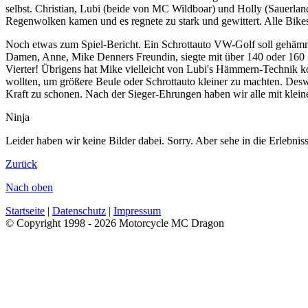
selbst. Christian, Lubi (beide von MC Wildboar) und Holly (Sauerland
Regenwolken kamen und es regnete zu stark und gewittert. Alle Bi
Noch etwas zum Spiel-Bericht. Ein Schrottauto VW-Golf soll gehäm
Damen, Anne, Mike Denners Freundin, siegte mit über 140 oder 160 S
Vierter! Übrigens hat Mike vielleicht von Lubi's Hämmern-Technik k
wollten, um größere Beule oder Schrottauto kleiner zu machten. Desw
Kraft zu schonen. Nach der Sieger-Ehrungen haben wir alle mit klei
Ninja
Leider haben wir keine Bilder dabei. Sorry. Aber sehe in die Erlebni
Zurück
Nach oben
Startseite
|
Datenschutz
|
Impressum
© Copyright 1998 - 2026 Motorcycle MC Dragon