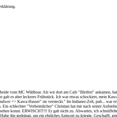
erklärung.
(beide vom MC Wildboar. Als wir dort am Cafe "Bleifrei" ankamen, hat
n gab es aber leckeres Frühstück. Ich war etwas schockiert, mein Ka
endwer => Kawa-Hasser" sie versteckt." Im Indianer-Zelt, puh... war er
Ein schlechter "Verheimlicher" Christian hat mir nach seiner Aufsteh
 sehen konnt. ERWISCHT!!! Er gab nicht zu. Abwarten, ich schnüffelte 
abe ihn gedrängt, um ein ehrliches Antwort zu kriegte. Geschafft, grin